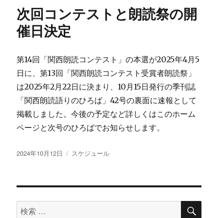
次回コンテストと朗読祭の開
催日決定
第14回「関西朗読コンテスト」の本選が2025年4月5
日に、第13回「関西朗読コンテスト受賞者朗読祭」
は2025年2月22日に決まり、10月15日発行の季刊誌
「関西朗読語りのひろば」42号の裏面に速報として
掲載しました。今後の予定など詳しくはこのホーム
ページと次号のひろばでお知らせします。
投
カ
2024年10月12日
スケジュール
稿
テ
日:
ゴ
リ
ー
検
検
索