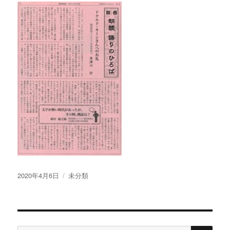
投
カ
2020年4月6日
未分類
稿
テ
日:
ゴ
リ
ー
検