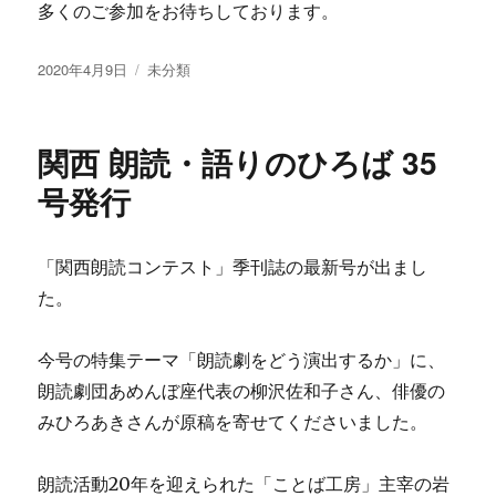
多くのご参加をお待ちしております。
投
カ
2020年4月9日
未分類
稿
テ
日:
ゴ
リ
関西 朗読・語りのひろば 35
ー
号発行
「関西朗読コンテスト」季刊誌の最新号が出まし
た。
今号の特集テーマ「朗読劇をどう演出するか」に、
朗読劇団あめんぼ座代表の柳沢佐和子さん、俳優の
みひろあきさんが原稿を寄せてくださいました。
朗読活動20年を迎えられた「ことば工房」主宰の岩