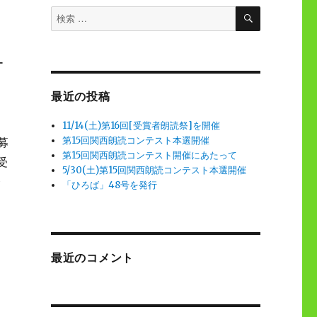
検
検
索
索
対
象:
ー
も
最近の投稿
11/14(土)第16回[受賞者朗読祭]を開催
第15回関西朗読コンテスト本選開催
募
第15回関西朗読コンテスト開催にあたって
受
5/30(土)第15回関西朗読コンテスト本選開催
合
「ひろば」48号を発行
最近のコメント