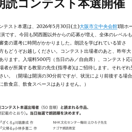
関西朗読コンテスト本選開催
ンテスト本選は、2026年5月30日(土)
大阪市立中央会館
1階ホ
分開演です。今回も関西圏以外からの応募が増え、全体のレベル
審査の選考に時間がかかりました。朗読を学ばれている皆さ
方もどうぞお越しください。コンテスト出場者のあと、昨年大
あります。入場料500円（当日のみ／自由席）、コンテスト応
場者が所属する教室の先生(指導者)はご招待します。それぞれ
さい。（開場は開演の30分前ですが、状況により前後する場
に飲食店、飲食スペースはありません。）