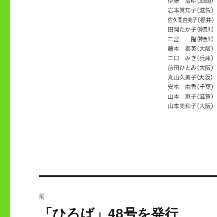
投
前
稿
「ひろば」48号を発行
過