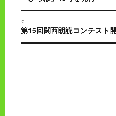
去
ナ
の
ビ
投
次
稿:
ゲ
第15回関西朗読コンテスト
次
の
ー
投
シ
稿:
ョ
ン