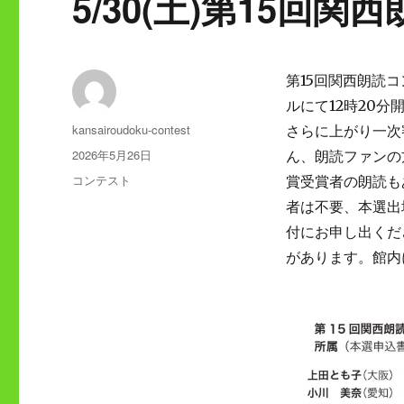
5/30(土)第15回
第15回関西朗読コ
ルにて12時20
投
kansairoudoku-contest
さらに上がり一次
稿
投
2026年5月26日
ん、朗読ファンの
者
稿
カ
コンテスト
賞受賞者の朗読も
日:
テ
者は不要、本選出
ゴ
付にお申し出くだ
リ
ー
があります。館内