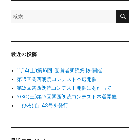
ン
検
検
索
索
対
象:
最近の投稿
11/14(土)第16回[受賞者朗読祭]を開催
第15回関西朗読コンテスト本選開催
第15回関西朗読コンテスト開催にあたって
5/30(土)第15回関西朗読コンテスト本選開催
「ひろば」48号を発行