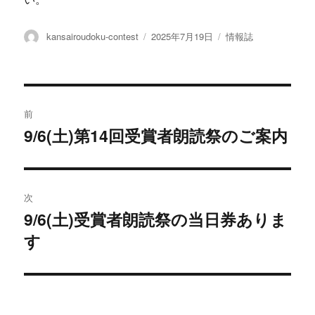
投
投
カ
kansairoudoku-contest
2025年7月19日
情報誌
稿
稿
テ
者
日:
ゴ
リ
ー
投
前
稿
9/6(土)第14回受賞者朗読祭のご案内
過
去
ナ
の
ビ
投
次
稿:
ゲ
9/6(土)受賞者朗読祭の当日券ありま
次
す
の
ー
投
シ
稿:
ョ