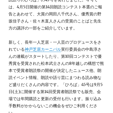
は、4月5日開催の第14回朗読コンテスト本選のご報
告とあわせて、大賞の岡田八千代さん、優秀賞の野
坂佳子さん・佐々木直人さんの受賞のことばと先生
方の講評の一部をご紹介しています。
新しく、長年一人芝居・一人芸のプロデュースをさ
れている
神戸芝居カーニバル
実行委員会の中島淳さ
んの連載がスタートしたり、第10回コンテストで優
秀賞を受賞された松本武士さんの8年越しの構想で熊
本で受賞者朗読祭の開催が決定したニュース他、朗
読イベント情報、朗読や語り芸にまつわる読み物な
ど盛りだくさんの内容です。「ひろば」45号は9月5
日(土)に開催する第14回受賞者朗読祭でも販売、会
場では年間購読と更新の受付も行います。振り込み
手数料がかからないこの機会をぜひご利用くださ
い。