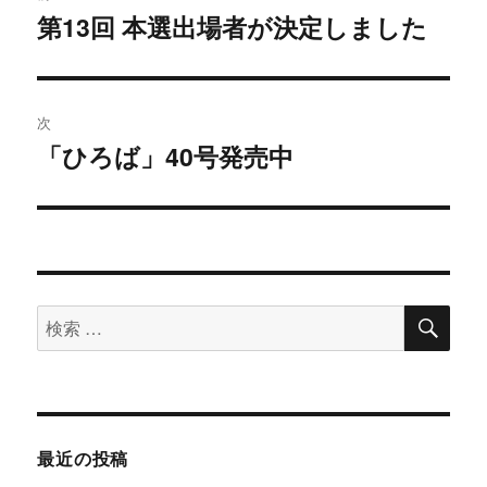
稿
第13回 本選出場者が決定しました
過
去
ナ
の
ビ
投
次
稿:
ゲ
「ひろば」40号発売中
次
の
ー
投
シ
稿:
ョ
検
検
索
ン
索
対
象:
最近の投稿