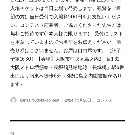
入場チケットは当日会場で発売します。観覧をご希
望の方は当日受付で入場料500円をお支払いくださ
い。コンテスト応募者、ご協力くださった先生方は
無料ご招待です(※本人様に限ります)。受付にリスト
を用意していますのでお名前をお伝えください。前
売り券はございません。お席は自由席です。（終了
予定16:30）【会場】大阪市中央区島之内2丁目1-31、
大阪メトロ堺筋線・長堀鶴見緑地線「長堀橋」駅6番
出口より南東へ徒歩6分（3階に島之内図書館があり
ます）
投
投
カ
kansairoudoku-contest
2024年3月20日
コンテスト
稿
稿
テ
者
日:
ゴ
リ
ー
投
前