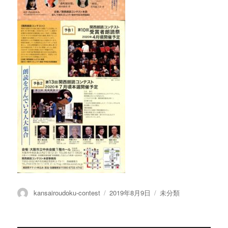
投
投
カ
kansairoudoku-contest
2019年8月9日
未分類
稿
稿
テ
者
日:
ゴ
リ