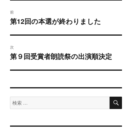
ー
投
前
稿
第12回の本選が終わりました
過
去
ナ
の
ビ
投
次
稿:
ゲ
第９回受賞者朗読祭の出演順決定
次
の
ー
投
シ
稿:
ョ
検
検
索
ン
索
対
象: