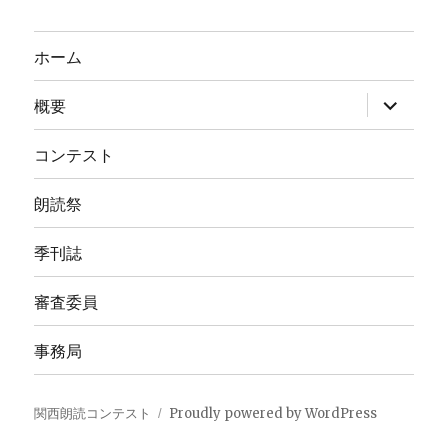
ホーム
サ
概要
ブ
メ
ニ
コンテスト
ュ
ー
を
朗読祭
展
開
季刊誌
審査委員
事務局
関西朗読コンテスト
Proudly powered by WordPress