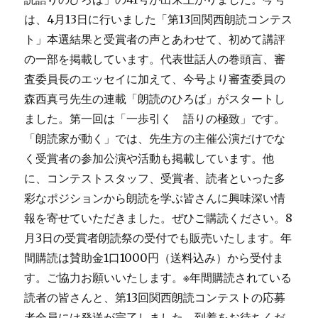
は、4月13日に行いました「第13回関西朗読コンテス
ト」本選結果と受賞者の声とあわせて、初めて講評
の一部を掲載しています。代表世話人の巻頭言、審
査委員長のエッセイに加えて、今号より審査委員の
森西真弓先生の連載「朗読のひろば」がスタートし
ました。第一回は「一歩引く 語りの極致」です。
「朗読家が動く」では、先生方の主催公演だけでな
く受賞者の参加公演や活動も掲載しています。他
に、コンテストスタッフ、受賞者、読者といった多
彩なポジションから朗読を学ぶ皆さんに興味深い情
報を寄せていただきました。ぜひご購読ください。8
月3日の受賞者朗読祭の受付でも販売いたします。年
間購読は賛助金1口1000円（送料込み）から受付ま
す。ご協力お願いいたします。※年間購読されている
読者の皆さんと、第13回関西朗読コンテストの応募
者全員には発送が完了しました。到着をお待ちくだ