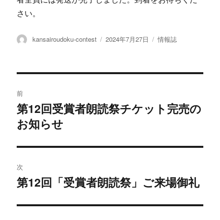
さい。
投
投
カ
kansairoudoku-contest
2024年7月27日
情報誌
稿
稿
テ
者
日:
ゴ
リ
ー
投
前
稿
第12回受賞者朗読祭チケット完売の
過
お知らせ
去
ナ
の
ビ
投
稿:
ゲ
次
第12回「受賞者朗読祭」ご来場御礼
次
ー
の
シ
投