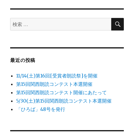
稿:
ョ
ン
検
検
索
索
対
象:
最近の投稿
11/14(土)第16回[受賞者朗読祭]を開催
第15回関西朗読コンテスト本選開催
第15回関西朗読コンテスト開催にあたって
5/30(土)第15回関西朗読コンテスト本選開催
「ひろば」48号を発行